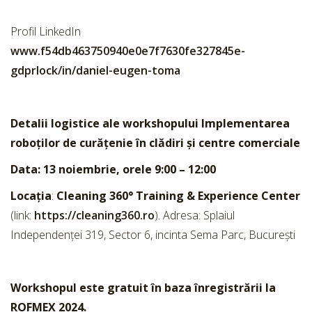
Profil LinkedIn
www.f54db463750940e0e7f7630fe327845e-
gdprlock/in/daniel-eugen-toma
Detalii logistice ale workshopului
Implementarea
roboților de curățenie în clădiri și centre comerciale
Data: 13 noiembrie, orele 9:00 – 12:00
Locația
:
Cleaning 360° Training & Experience Center
(link:
https://cleaning360.ro
). Adresa: Splaiul
Independenței 319, Sector 6, incinta Sema Parc, București
Workshopul este gratuit în baza înregistrării la
ROFMEX 2024.