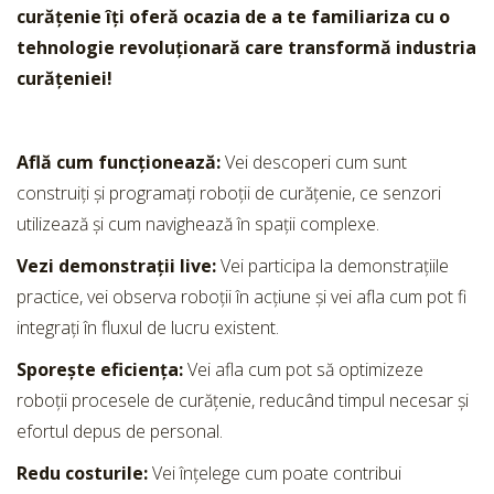
curățenie îți oferă ocazia de a te familiariza cu o
tehnologie revoluționară care transformă industria
curățeniei!
Află cum funcționează:
Vei descoperi cum sunt
construiți și programați roboții de curățenie, ce senzori
utilizează și cum navighează în spații complexe.
Vezi demonstrații live:
Vei participa la demonstrațiile
practice, vei observa roboții în acțiune și vei afla cum pot fi
integrați în fluxul de lucru existent.
Sporește eficiența:
Vei afla cum pot să optimizeze
roboții procesele de curățenie, reducând timpul necesar și
efortul depus de personal.
Redu costurile:
Vei înțelege cum poate contribui